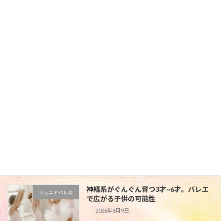
『友達に注意しないで』その一言に込め
ジュニアバレエ
た、バレエ教師の願い
新着!!
2026年8月6日
はじめての子供バレエ｜幼児クラス・小
ジュニアバレエ
学低学年クラスで育む美しい姿勢と自信
2026年7月5日
はじめてでも安心・年代を超えて楽しむ
大人バレエ
土曜日入門クラス
2026年6月10日
神経系がぐんぐん育つ3才~6才。バレエ
ジュニアバレエ
で広がる子供の可能性
2026年6月9日