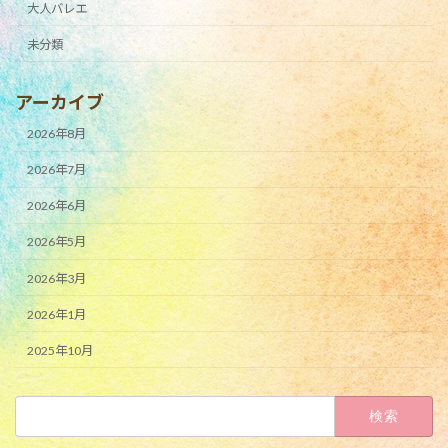
大人バレエ
未分類
アーカイブ
2026年8月
2026年7月
2026年6月
2026年5月
2026年3月
2026年1月
2025年10月
検
索: