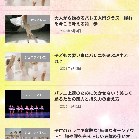
大人から始めるバレエ入門クラス｜憧れ
大人バレエ
を今こそ叶える第一歩
2026年6月4日
子どもの習い事にバレエを選ぶ理由と
ジュニアバレエ
は？
2026年6月3日
バレエ上達のために欠かせない！美しく
ジュニアバレエ
踊るための筋力と持久力の鍛え方
2026年6月1日
子供のバレエで危険な“無理なターンアウ
ジュニアバレエ
ト”｜膝や腰を守る正しい身体の使い方