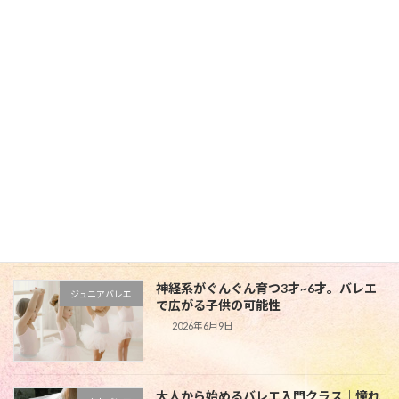
2026年8月6日
はじめての子供バレエ｜幼児クラス・小
ジュニアバレエ
学低学年クラスで育む美しい姿勢と自信
2026年7月5日
はじめてでも安心・年代を超えて楽しむ
大人バレエ
土曜日入門クラス
2026年6月10日
神経系がぐんぐん育つ3才~6才。バレエ
ジュニアバレエ
で広がる子供の可能性
2026年6月9日
大人から始めるバレエ入門クラス｜憧れ