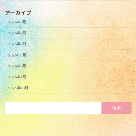
アーカイブ
2026年8月
2026年7月
2026年6月
2026年5月
2026年3月
2026年1月
2025年10月
検
索: